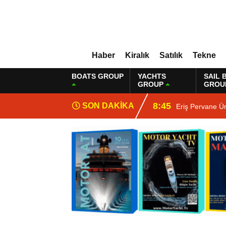
Haber
Kiralık
Satılık
Tekne
BOATS GROUP
YACHTS
SAIL 
GROUP
GROU
8:45
SON DAKİKA
Eriş Pervane Ü