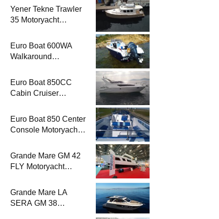
Yener Tekne Trawler
35 Motoryacht
Magazine’de
Euro Boat 600WA
Walkaround
Motoryacht
Magazine’de
Euro Boat 850CC
Cabin Cruiser
Motoryacht
Magazine’de
Euro Boat 850 Center
Console Motoryacht
Magazine’de
Grande Mare GM 42
FLY Motoryacht
Magazine’de
Grande Mare LA
SERA GM 38
Motoryacht