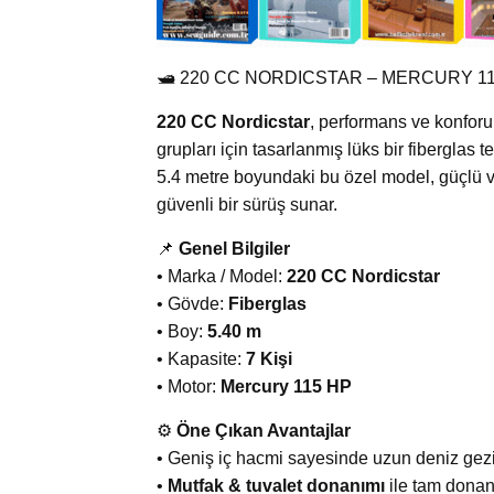
🛥️ 220 CC NORDICSTAR – MERCURY 1
220 CC Nordicstar
, performans ve konforu 
grupları için tasarlanmış lüks bir fiberglas t
5.4 metre boyundaki bu özel model, güçlü v
güvenli bir sürüş sunar.
📌
Genel Bilgiler
• Marka / Model:
220 CC Nordicstar
• Gövde:
Fiberglas
• Boy:
5.40 m
• Kapasite:
7 Kişi
• Motor:
Mercury 115 HP
⚙️
Öne Çıkan Avantajlar
• Geniş iç hacmi sayesinde uzun deniz gezi
•
Mutfak & tuvalet donanımı
ile tam donan