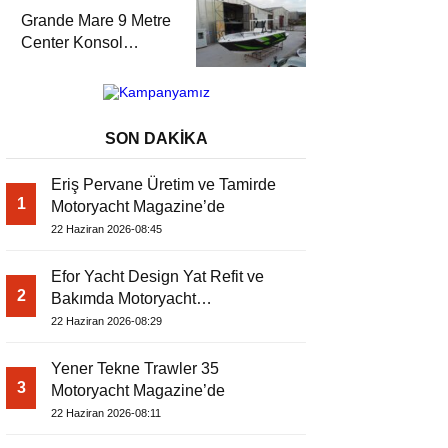
Magazine’de
Grande Mare 9 Metre
Center Konsol
Motoryacht
Magazine’de
SON DAKİKA
Eriş Pervane Üretim ve Tamirde
1
Motoryacht Magazine’de
22 Haziran 2026-08:45
Efor Yacht Design Yat Refit ve
2
Bakımda Motoryacht
Magazine’de
22 Haziran 2026-08:29
Yener Tekne Trawler 35
3
Motoryacht Magazine’de
22 Haziran 2026-08:11