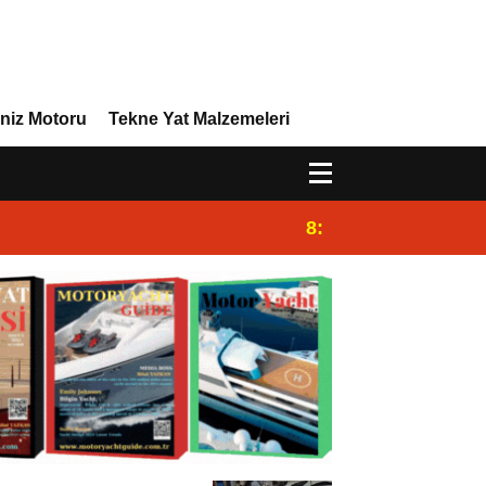
niz Motoru
Tekne Yat Malzemeleri
8:29
Efor Yacht Design