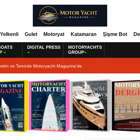
Yelkenli
Gulet
Motoryat
Katamaran
Şişme Bot
De
BOATS
DIGITAL PRESS
MOTORYACHTS
P
GROUP
retim ve Tamirde Motoryacht Magazine’de