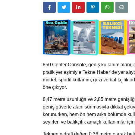
850 Center Console, geniş kullanım alanı, 
pratik yerleşimiyle Tekne Haber’de yer al
model, sportif kullanım, gezi ve balıkçılık o
öne çıkıyor.
8,47 metre uzunluğa ve 2,85 metre genişli
geniş güverte alanı sunmasıyla dikkat çeki
korunurken, hem ön hem arka bölümde kullan
seyirleri ve balıkçılık amaçlı kullanımlar içi
Teknenin draft değeri 0,36 metre olarak beli