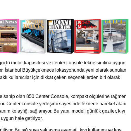
güçlü motor kapasitesi ve center console tekne sınıfına uygun
ıyor. İstanbul Büyükçekmece lokasyonunda yeni olarak sunulan
daklı kullanıcılar için dikkat çeken seçeneklerden biri olarak
ğe sahip olan 850 Center Console, kompakt ölçülerine rağmen
yor. Center console yerleşimi sayesinde teknede hareket alanı
ım kolaylığı sağlanıyor. Bu yapı, modeli günlük geziler, kıyı
n uygun hale getiriyor.
rtiliyor. Bu sığ suya yaklaşma avantajı, kıyı kullanımı ve koy