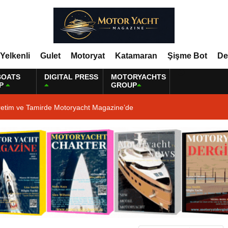
Yelkenli
Gulet
Motoryat
Katamaran
Şişme Bot
De
BOATS
DIGITAL PRESS
MOTORYACHTS
P
GROUP
retim ve Tamirde Motoryacht Magazine’de