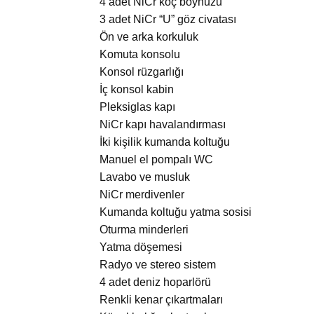
4 adet NiCr koç boynuzu
3 adet NiCr “U” göz civatası
Ön ve arka korkuluk
Komuta konsolu
Konsol rüzgarlığı
İç konsol kabin
Pleksiglas kapı
NiCr kapı havalandırması
İki kişilik kumanda koltuğu
Manuel el pompalı WC
Lavabo ve musluk
NiCr merdivenler
Kumanda koltuğu yatma sosisi
Oturma minderleri
Yatma döşemesi
Radyo ve stereo sistem
4 adet deniz hoparlörü
Renkli kenar çıkartmaları