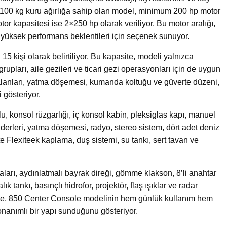
. 2.100 kg kuru ağırlığa sahip olan model, minimum 200 hp motor
or kapasitesi ise 2×250 hp olarak veriliyor. Bu motor aralığı,
yüksek performans beklentileri için seçenek sunuyor.
 kişi olarak belirtiliyor. Bu kapasite, modeli yalnızca
grupları, aile gezileri ve ticari gezi operasyonları için de uygun
ma alanları, yatma döşemesi, kumanda koltuğu ve güverte düzeni,
 gösteriyor.
, konsol rüzgarlığı, iç konsol kabin, pleksiglas kapı, manuel
erleri, yatma döşemesi, radyo, stereo sistem, dört adet deniz
te Flexiteek kaplama, duş sistemi, su tankı, sert tavan ve
mbaları, aydınlatmalı bayrak direği, gömme klakson, 8’li anahtar
lık tankı, basınçlı hidrofor, projektör, flaş ışıklar ve radar
iste, 850 Center Console modelinin hem günlük kullanım hem
nanımlı bir yapı sunduğunu gösteriyor.