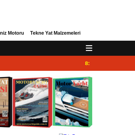
niz Motoru
Tekne Yat Malzemeleri
8:29
Efor Yacht Design