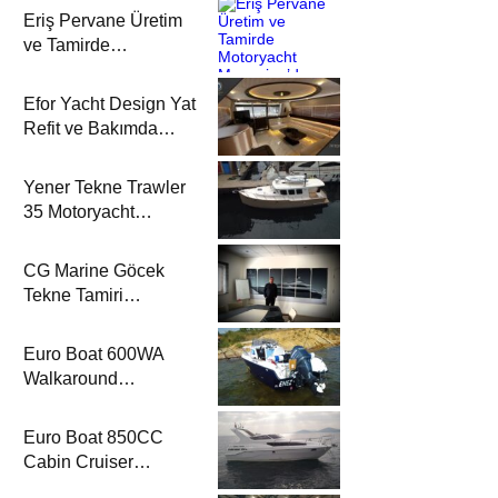
Eriş Pervane Üretim
ve Tamirde
Motoryacht
Magazine’de
Efor Yacht Design Yat
Refit ve Bakımda
Motoryacht
Magazine’de
Yener Tekne Trawler
35 Motoryacht
Magazine’de
CG Marine Göcek
Tekne Tamiri
Motoryacht
Magazine’de
Euro Boat 600WA
Walkaround
Motoryacht
Magazine’de
Euro Boat 850CC
Cabin Cruiser
Motoryacht