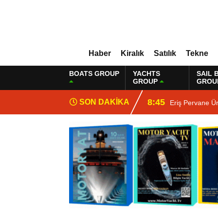
Haber
Kiralık
Satılık
Tekne
BOATS GROUP
YACHTS
SAIL 
GROUP
GROU
8:45
SON DAKİKA
Eriş Pervane Ü