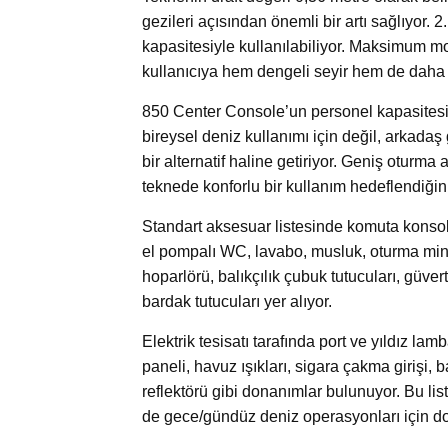
gezileri açısından önemli bir artı sağlıyor
kapasitesiyle kullanılabiliyor. Maksimum mot
kullanıcıya hem dengeli seyir hem de daha 
850 Center Console’un personel kapasitesi 15
bireysel deniz kullanımı için değil, arkadaş 
bir alternatif haline getiriyor. Geniş otur
teknede konforlu bir kullanım hedeflendiğini
Standart aksesuar listesinde komuta konsolu
el pompalı WC, lavabo, musluk, oturma mind
hoparlörü, balıkçılık çubuk tutucuları, güver
bardak tutucuları yer alıyor.
Elektrik tesisatı tarafında port ve yıldız la
paneli, havuz ışıkları, sigara çakma girişi, ba
reflektörü gibi donanımlar bulunuyor. Bu l
de gece/gündüz deniz operasyonları için do