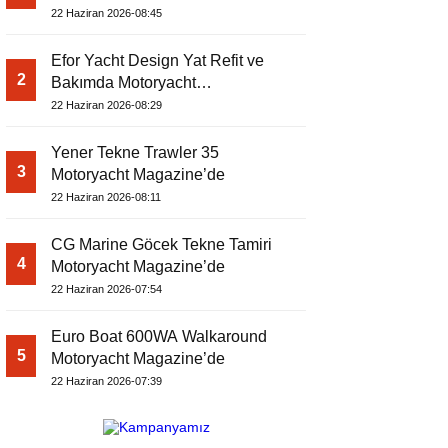
22 Haziran 2026-08:45
Efor Yacht Design Yat Refit ve
2
Bakımda Motoryacht
Magazine’de
22 Haziran 2026-08:29
Yener Tekne Trawler 35
3
Motoryacht Magazine’de
22 Haziran 2026-08:11
CG Marine Göcek Tekne Tamiri
4
Motoryacht Magazine’de
22 Haziran 2026-07:54
Euro Boat 600WA Walkaround
5
Motoryacht Magazine’de
22 Haziran 2026-07:39