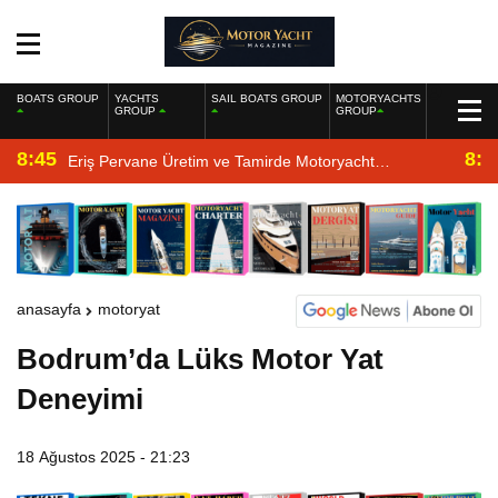
BOATS GROUP
YACHTS
SAIL BOATS GROUP
MOTORYACHTS
GROUP
GROUP
8:45
8:2
Eriş Pervane Üretim ve Tamirde Motoryacht
Magazine’de
anasayfa
motoryat
Bodrum’da Lüks Motor Yat
Deneyimi
18 Ağustos 2025 - 21:23