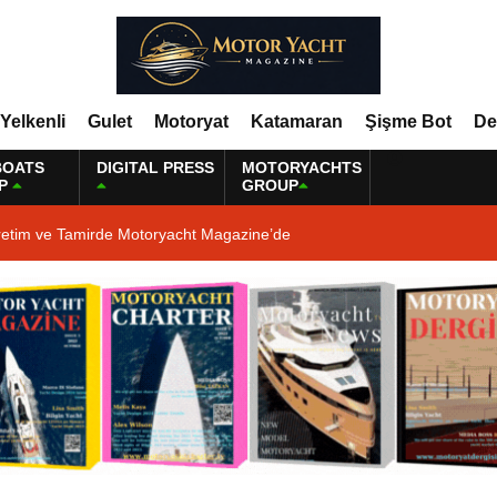
Yelkenli
Gulet
Motoryat
Katamaran
Şişme Bot
De
BOATS
DIGITAL PRESS
MOTORYACHTS
P
GROUP
retim ve Tamirde Motoryacht Magazine’de