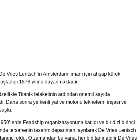
De Vries Lentsch’in Amsterdam limanı için ahşap kürek
 başladığı 1878 yılına dayanmaktadır.
ellikle Titanik felaketinin ardından önemli sayıda
ktı. Daha sonra yelkenli yat ve motorlu teknelerin inşası ve
vuştu.
950’lerde Feadship organizasyonuna katıldı ve bir dizi birinci
lında tersanenin tasarım departmanı ayrılarak De Vries Lentsch
langıcı oldu. O zamandan bu yana, her biri tanınabilir De Vries