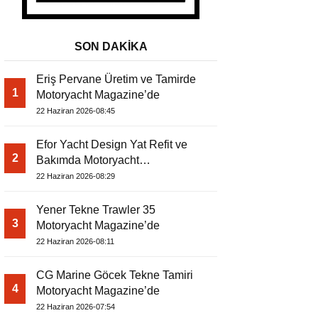
SON DAKİKA
Eriş Pervane Üretim ve Tamirde
1
Motoryacht Magazine’de
22 Haziran 2026-08:45
Efor Yacht Design Yat Refit ve
2
Bakımda Motoryacht
Magazine’de
22 Haziran 2026-08:29
Yener Tekne Trawler 35
3
Motoryacht Magazine’de
22 Haziran 2026-08:11
CG Marine Göcek Tekne Tamiri
4
Motoryacht Magazine’de
22 Haziran 2026-07:54