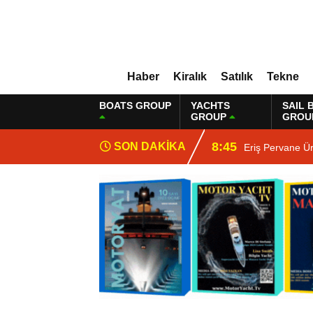
Haber
Kiralık
Satılık
Tekne
BOATS GROUP
YACHTS
SAIL 
GROUP
GROU
8:45
SON DAKİKA
Eriş Pervane Ü