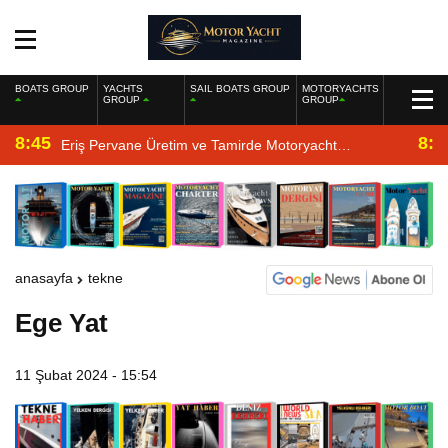
BOATS GROUP
YACHTS
SAIL BOATS GROUP
MOTORYACHTS
GROUP
GROUP
8:45
8:2
Eriş Pervane Üretim ve Tamirde Motoryacht
Magazine’de
anasayfa
tekne
Ege Yat
11 Şubat 2024 - 15:54