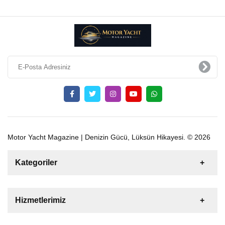
Motor Yacht Magazine | Denizin Gücü, Lüksün Hikayesi. © 2026
Kategoriler
Satılık
Kiralık
Tekne
Yelkenli
Hizmetlerimiz
Gulet
Motoryat
Katamaran
Bize Ulaşın
Şişme Bot