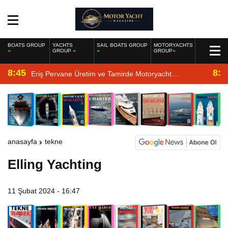
BOATS GROUP
YACHTS
SAIL BOATS GROUP
MOTORYACHTS
GROUP
GROUP
8:45
8:2
Eriş Pervane Üretim ve Tamirde Motoryacht
Magazine’de
anasayfa
tekne
Elling Yachting
11 Şubat 2024 - 16:47