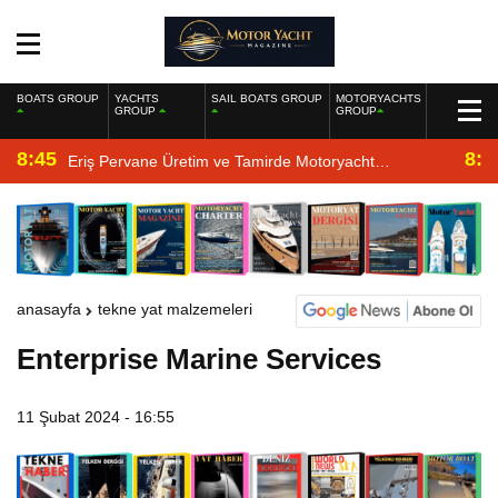
BOATS GROUP
YACHTS
SAIL BOATS GROUP
MOTORYACHTS
GROUP
GROUP
8:45
8:2
Eriş Pervane Üretim ve Tamirde Motoryacht
Magazine’de
anasayfa
tekne yat malzemeleri
Enterprise Marine Services
11 Şubat 2024 - 16:55