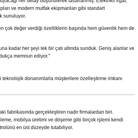
uyacağı her detay düşünülerek tasarlanmış. Elektrikli ırgat,
ları ve modern mutfak ekipmanları gibi standart
k sunuluyor.
n çok değer verdiği özelliklerin başında hem güvenlik hem de
na kadar her şeyi tek bir çatı altında sunduk. Geniş alanlar ve
oldukça memnun ediyor.”
i teknolojik donanımlarla müşterilere özelleştirme imkanı
aki fabrikasında gerçekleştiren nadir firmalardan biri.
şleme, mobilya üretimi ve döşeme gibi birçok işlemi kendi
rolünü en üst düzeyde tutabiliyor.