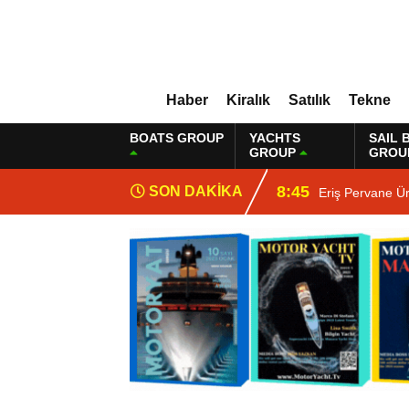
Haber
Kiralık
Satılık
Tekne
BOATS GROUP
YACHTS
SAIL 
GROUP
GROU
8:45
SON DAKİKA
Eriş Pervane Ü