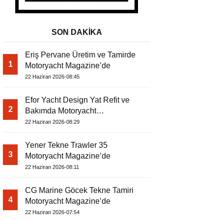
SON DAKİKA
Eriş Pervane Üretim ve Tamirde
1
Motoryacht Magazine’de
22 Haziran 2026-08:45
Efor Yacht Design Yat Refit ve
2
Bakımda Motoryacht
Magazine’de
22 Haziran 2026-08:29
Yener Tekne Trawler 35
3
Motoryacht Magazine’de
22 Haziran 2026-08:11
CG Marine Göcek Tekne Tamiri
4
Motoryacht Magazine’de
22 Haziran 2026-07:54