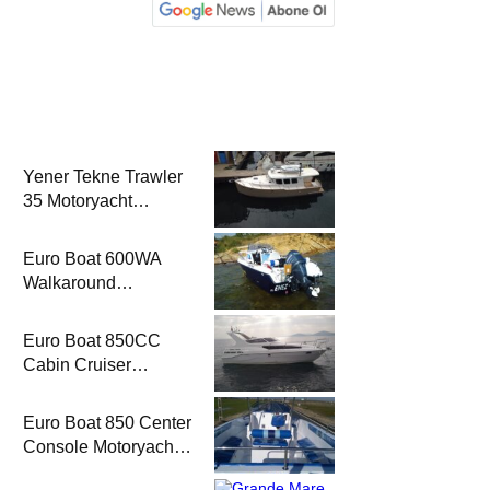
Yener Tekne Trawler
35 Motoryacht
Magazine’de
Euro Boat 600WA
Walkaround
Motoryacht
Magazine’de
Euro Boat 850CC
Cabin Cruiser
Motoryacht
Magazine’de
Euro Boat 850 Center
Console Motoryacht
Magazine’de