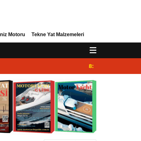
niz Motoru
Tekne Yat Malzemeleri
8:29
Efor Yacht Design