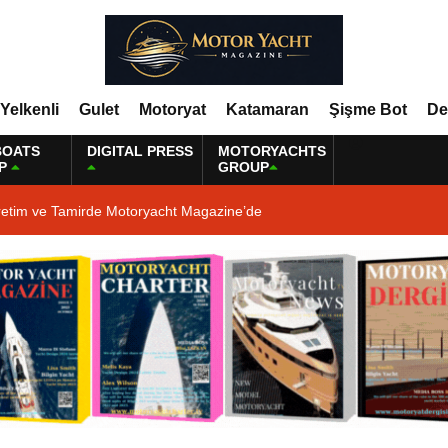
Yelkenli
Gulet
Motoryat
Katamaran
Şişme Bot
De
BOATS
DIGITAL PRESS
MOTORYACHTS
P
GROUP
retim ve Tamirde Motoryacht Magazine’de