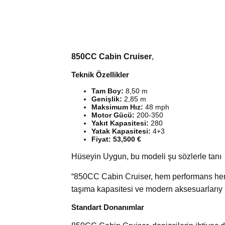
850CC Cabin Cruiser
,
Teknik Özellikler
Tam Boy:
8,50 m
Genişlik:
2,85 m
Maksimum Hız:
48 mph
Motor Gücü:
200-350
Yakıt Kapasitesi:
280
Yatak Kapasitesi:
4+3
Fiyat: 53,500 €
Hüseyin Uygun, bu modeli şu sözlerle tanı
“850CC Cabin Cruiser, hem performans hem d
taşıma kapasitesi ve modern aksesuarlarıy
Standart Donanımlar