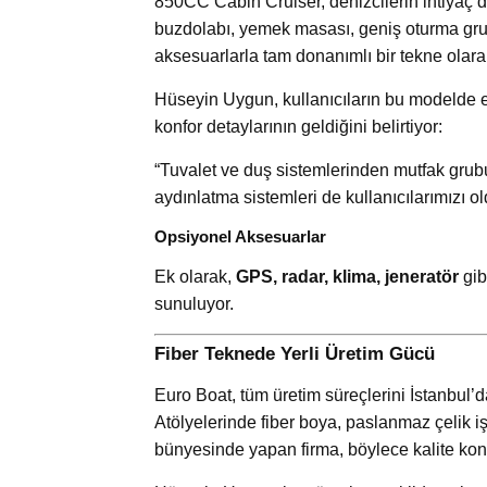
850CC Cabin Cruiser, denizcilerin ihtiyaç d
buzdolabı, yemek masası, geniş oturma grup
aksesuarlarla tam donanımlı bir tekne olara
Hüseyin Uygun, kullanıcıların bu modelde e
konfor detaylarının geldiğini belirtiyor:
“Tuvalet ve duş sistemlerinden mutfak grubu
aydınlatma sistemleri de kullanıcılarımızı 
Opsiyonel Aksesuarlar
Ek olarak,
GPS, radar, klima, jeneratör
gib
sunuluyor.
Fiber Teknede Yerli Üretim Gücü
Euro Boat, tüm üretim süreçlerini İstanbul’d
Atölyelerinde fiber boya, paslanmaz çelik i
bünyesinde yapan firma, böylece kalite kont