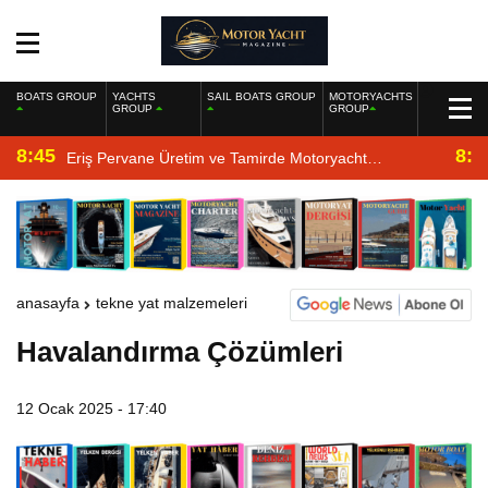
BOATS GROUP
YACHTS
SAIL BOATS GROUP
MOTORYACHTS
GROUP
GROUP
8:45
8:2
Eriş Pervane Üretim ve Tamirde Motoryacht
Magazine’de
anasayfa
tekne yat malzemeleri
Havalandırma Çözümleri
12 Ocak 2025 - 17:40