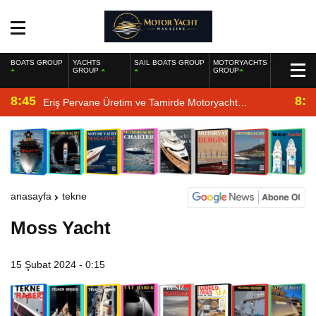
BOATS GROUP
YACHTS
SAIL BOATS GROUP
MOTORYACHTS
GROUP
GROUP
8:45
8:2
Eriş Pervane Üretim ve Tamirde Motoryacht
Magazine’de
anasayfa
tekne
Moss Yacht
15 Şubat 2024 - 0:15