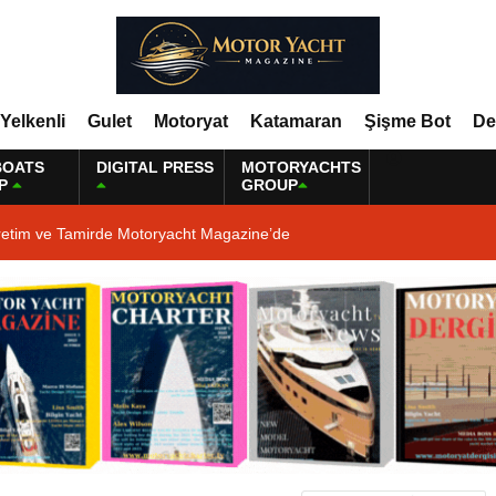
Yelkenli
Gulet
Motoryat
Katamaran
Şişme Bot
De
BOATS
DIGITAL PRESS
MOTORYACHTS
P
GROUP
retim ve Tamirde Motoryacht Magazine’de