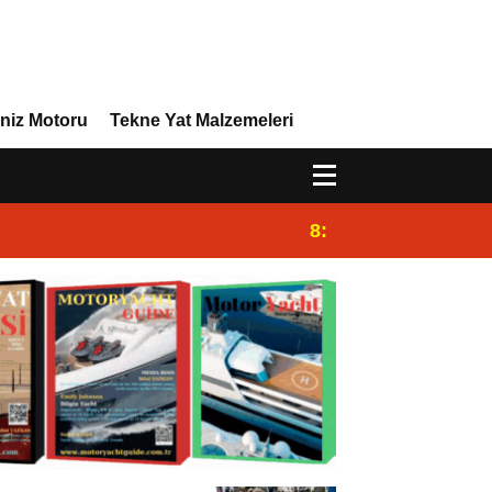
niz Motoru
Tekne Yat Malzemeleri
8:29
Efor Yacht Design