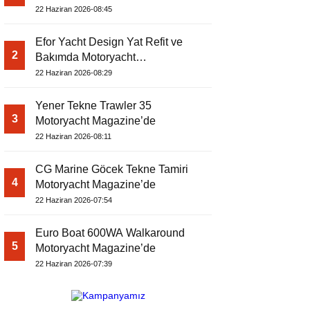
22 Haziran 2026-08:45
Efor Yacht Design Yat Refit ve
2
Bakımda Motoryacht
Magazine’de
22 Haziran 2026-08:29
Yener Tekne Trawler 35
3
Motoryacht Magazine’de
22 Haziran 2026-08:11
CG Marine Göcek Tekne Tamiri
4
Motoryacht Magazine’de
22 Haziran 2026-07:54
Euro Boat 600WA Walkaround
5
Motoryacht Magazine’de
22 Haziran 2026-07:39