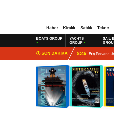
Haber
Kiralık
Satılık
Tekne
BOATS GROUP
YACHTS
SAIL 
GROUP
GROU
8:45
SON DAKİKA
Eriş Pervane Ü