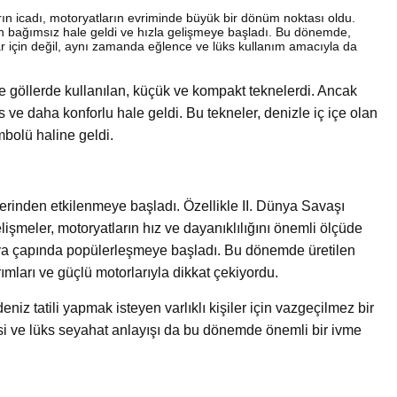
rın icadı, motoryatların evriminde büyük bir dönüm noktası oldu.
en bağımsız hale geldi ve hızla gelişmeye başladı. Bu dönemde,
ar için değil, aynı zamanda eğlence ve lüks kullanım amacıyla da
ve göllerde kullanılan, küçük ve kompakt teknelerdi. Ancak
ve daha konforlu hale geldi. Bu tekneler, denizle iç içe olan
mbolü haline geldi.
ilerinden etkilenmeye başladı. Özellikle II. Dünya Savaşı
işmeler, motoryatların hız ve dayanıklılığını önemli ölçüde
ünya çapında popülerleşmeye başladı. Bu dönemde üretilen
rımları ve güçlü motorlarıyla dikkat çekiyordu.
eniz tatili yapmak isteyen varlıklı kişiler için vazgeçilmez bir
risi ve lüks seyahat anlayışı da bu dönemde önemli bir ivme