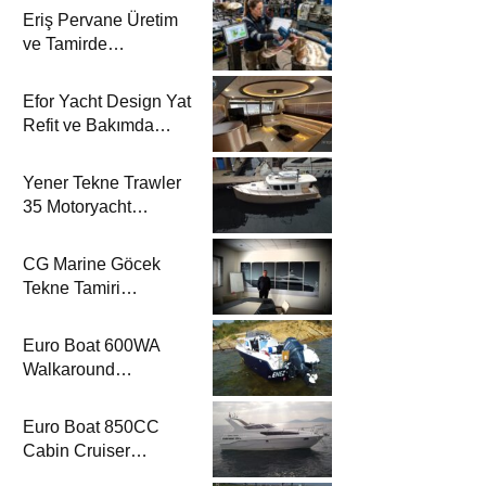
Eriş Pervane Üretim
ve Tamirde
Motoryacht
Magazine’de
Efor Yacht Design Yat
Refit ve Bakımda
Motoryacht
Magazine’de
Yener Tekne Trawler
35 Motoryacht
Magazine’de
CG Marine Göcek
Tekne Tamiri
Motoryacht
Magazine’de
Euro Boat 600WA
Walkaround
Motoryacht
Magazine’de
Euro Boat 850CC
Cabin Cruiser
Motoryacht