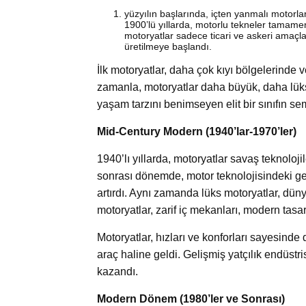
yüzyılın başlarında, içten yanmalı motorla
1900’lü yıllarda, motorlu tekneler tamam
motoryatlar sadece ticari ve askeri amaçl
üretilmeye başlandı.
İlk motoryatlar, daha çok kıyı bölgelerinde 
zamanla, motoryatlar daha büyük, daha lüks 
yaşam tarzını benimseyen elit bir sınıfın se
Mid-Century Modern (1940’lar-1970’ler)
1940’lı yıllarda, motoryatlar savaş teknoloj
sonrası dönemde, motor teknolojisindeki gel
artırdı. Aynı zamanda lüks motoryatlar, d
motoryatlar, zarif iç mekanları, modern tasa
Motoryatlar, hızları ve konforları sayesinde d
araç haline geldi. Gelişmiş yatçılık endüst
kazandı.
Modern Dönem (1980’ler ve Sonrası)