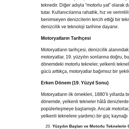
teknedir. Diğer adıyla “motorlu yat” olarak 
tutar. Kullanıcılarına rahatlık, hız ve veriml
benimseyen denizcilerin tercih ettiği bir tek
denizcilik ve teknoloji tarihine dayanır.
Motoryatların Tarihçesi
Motoryatların tarihçesi, denizcilik alanındaki
motoryatlar, 19. yüzyılın sonlarına doğru, b
dönemdeki motorlu tekneler, yelkenli teknel
gücü arttıkça, motoryatlar bağımsız bir şek
Erken Dönem (19. Yüzyıl Sonu)
Motoryatların ilk örnekleri, 1880’li yıllard
dönemde, yelkenli tekneler hâlâ denizlerd
popülerleşmeye başlamıştı. Ancak motorlar, ö
yelkenli teknelere yardımcı bir güç kaynağı 
Yüzyılın Başları ve Motorlu Teknelerin 