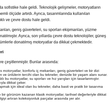
da sofistike hale geldi. Teknolojik gelişmeler, motoryatların
önemli ölçüde artırdı. Ayrıca, tasarımlarında kullanılan
lı ve çevre dostu hale geldi.
nları, geniş güverteleri, su sporları ekipmanları, yüzme
natılmıştır. Ayrıca, son yıllarda çevre dostu teknolojiler, güneş
özümlerle donatılmış motoryatlar da dikkat çekmektedir.
ri
re çeşitlenmiştir. Bunlar arasında:
s motoryatlar, konforlu iç mekanları, geniş güverteleri ve bir dizi
n ve ünlülerin tercihi olan bu tekneler, denizde bir yaşam alanı sunar.
 bu motoryatlar, su sporları ve hız yarışları için tasarlanmıştır.
yla dikkat çeker.
pmak için ideal olan bu tekneler, daha basit ve pratik bir tasarıma
bir görünüm kazanan klasik motoryatlar, tarihsel değerleriyle dikkat
ilgiyi artıran koleksiyonluk parçalar arasında yer alır.