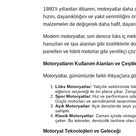
1980’li yıllardan itibaren, motoryatlar daha 
hızını, dayanıklılığını ve yakıt verimliliğini 
malzemeler de değişerek daha hafif, dayanık
Modern motoryatlar, son derece lüks iç meka
havuzları ve spa alanları gibi özelliklerle do
panelleri ve hibrit motorlar gibi yenilikçi ç
Motoryatların Kullanım Alanları ve Çeşitle
Motoryatlar, günümüzde farklı ihtiyaçlara gö
Lüks Motoryatlar:
Yatçılık sektöründe lük
eğlence seçeneği ile ön plana çıkar. Zengi
Spor Motoryatlar:
Hız ve performans odaklı
Güçlü motorları ve aerodinamik tasarımları
Açık Motoryatlar:
Açık denizlerde seyir ya
sahiptir.
Klasik Motoryatlar:
Zaman içinde vintage 
çeker. Bu tekneler, denizcilik tarihine olan 
Motoryat Teknolojileri ve Geleceği