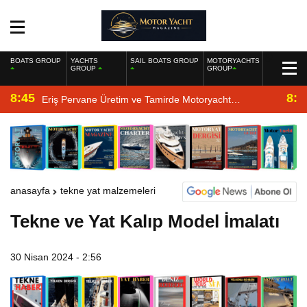
BOATS GROUP
YACHTS
SAIL BOATS GROUP
MOTORYACHTS
GROUP
GROUP
8:45
8:2
Eriş Pervane Üretim ve Tamirde Motoryacht
Magazine’de
anasayfa
tekne yat malzemeleri
Tekne ve Yat Kalıp Model İmalatı
30 Nisan 2024 - 2:56