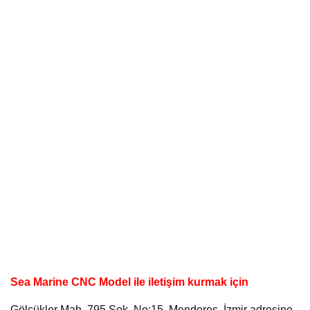
Sea Marine CNC Model ile iletişim kurmak için
Gölçükler Mah. 795 Sok. No:15, Menderes, İzmir adresine