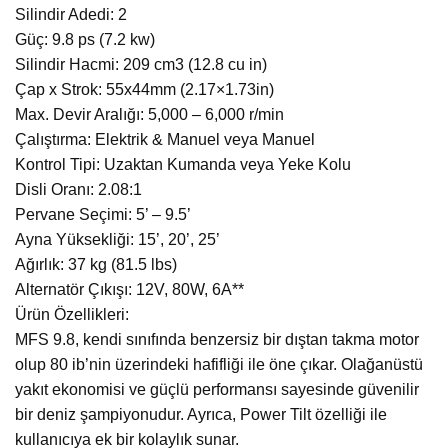
Silindir Adedi: 2
Güç: 9.8 ps (7.2 kw)
Silindir Hacmi: 209 cm3 (12.8 cu in)
Çap x Strok: 55x44mm (2.17×1.73in)
Max. Devir Aralığı: 5,000 – 6,000 r/min
Çalıştırma: Elektrik & Manuel veya Manuel
Kontrol Tipi: Uzaktan Kumanda veya Yeke Kolu
Disli Oranı: 2.08:1
Pervane Seçimi: 5’ – 9.5’
Ayna Yüksekliği: 15’, 20’, 25’
Ağırlık: 37 kg (81.5 lbs)
Alternatör Çıkışı: 12V, 80W, 6A**
Ürün Özellikleri:
MFS 9.8, kendi sınıfında benzersiz bir dıştan takma motor
olup 80 ib’nin üzerindeki hafifliği ile öne çıkar. Olağanüstü
yakıt ekonomisi ve güçlü performansı sayesinde güvenilir
bir deniz şampiyonudur. Ayrıca, Power Tilt özelliği ile
kullanıcıya ek bir kolaylık sunar.