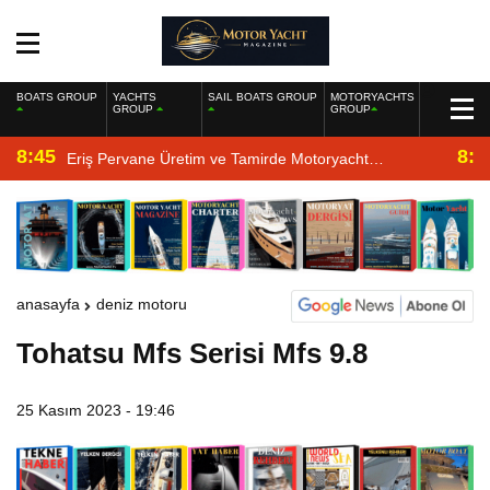
BOATS GROUP
YACHTS
SAIL BOATS GROUP
MOTORYACHTS
GROUP
GROUP
8:45
8:2
Eriş Pervane Üretim ve Tamirde Motoryacht
Magazine’de
anasayfa
deniz motoru
Tohatsu Mfs Serisi Mfs 9.8
25 Kasım 2023 - 19:46