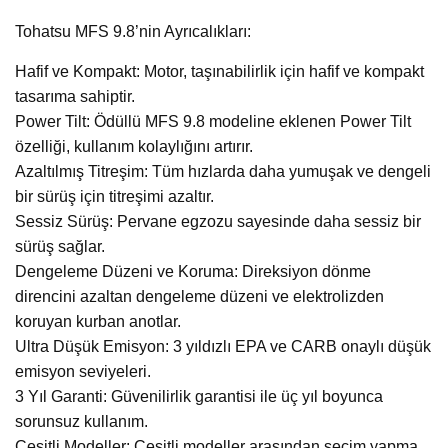
Tohatsu MFS 9.8’nin Ayrıcalıkları:
Hafif ve Kompakt: Motor, taşınabilirlik için hafif ve kompakt
tasarıma sahiptir.
Power Tilt: Ödüllü MFS 9.8 modeline eklenen Power Tilt
özelliği, kullanım kolaylığını artırır.
Azaltılmış Titreşim: Tüm hızlarda daha yumuşak ve dengeli
bir sürüş için titreşimi azaltır.
Sessiz Sürüş: Pervane egzozu sayesinde daha sessiz bir
sürüş sağlar.
Dengeleme Düzeni ve Koruma: Direksiyon dönme
direncini azaltan dengeleme düzeni ve elektrolizden
koruyan kurban anotlar.
Ultra Düşük Emisyon: 3 yıldızlı EPA ve CARB onaylı düşük
emisyon seviyeleri.
3 Yıl Garanti: Güvenilirlik garantisi ile üç yıl boyunca
sorunsuz kullanım.
Çeşitli Modeller: Çeşitli modeller arasından seçim yapma