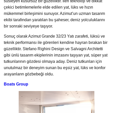
süsleyen kusursuz bir güzelliktir. İleri teknoloji ve dikkat
çekici betimlemelerle elde edilen yat, lüks ve hızın
mükemmel birleşimini sunuyor. Azimut’un uzman tasarım
ekibi tarafından yaratılan bu şaheser, deniz yolculuklarını
bir sonraki seviyeye taşıyor.
Sonuç olarak Azimut Grande 32/23 Yatı zarafeti, lüksü ve
teknik performansı ile görenleri kendine hayran bırakan bir
güzelliktir. Stefano Righini Design ve Salvagni Architetti
gibi ünlü tasarım ekiplerinin imzasını taşıyan yat, süper yat
tutkunlarının gözdesi olmaya aday. Deniz tutkunları için
unutulmaz bir deneyim sunan bu eşsiz yat, lüks ve konfor
arayanların gözbebeği oldu.
Boats Group