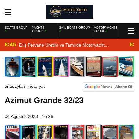
BOATS GROUP
YACHTS
SAIL BOATS GROUP
MOTORYACHTS
GROUP
GROUP
8:45
8:2
Eriş Pervane Üretim ve Tamirde Motoryacht
Magazine’de
anasayfa
motoryat
Azimut Grande 32/23
04 Ağustos 2023 - 16:26