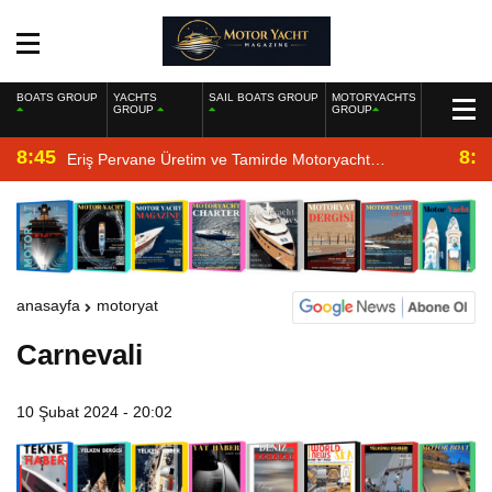
BOATS GROUP
YACHTS
SAIL BOATS GROUP
MOTORYACHTS
GROUP
GROUP
8:45
8:2
Eriş Pervane Üretim ve Tamirde Motoryacht
Magazine’de
anasayfa
motoryat
Carnevali
10 Şubat 2024 - 20:02