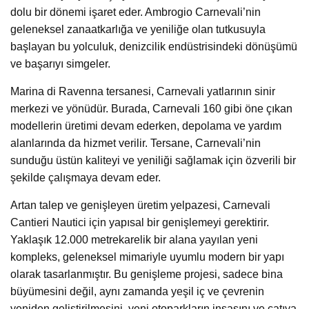
dolu bir dönemi işaret eder. Ambrogio Carnevali’nin
geleneksel zanaatkarlığa ve yeniliğe olan tutkusuyla
başlayan bu yolculuk, denizcilik endüstrisindeki dönüşümü
ve başarıyı simgeler.
Marina di Ravenna tersanesi, Carnevali yatlarının sinir
merkezi ve yönüdür. Burada, Carnevali 160 gibi öne çıkan
modellerin üretimi devam ederken, depolama ve yardım
alanlarında da hizmet verilir. Tersane, Carnevali’nin
sunduğu üstün kaliteyi ve yeniliği sağlamak için özverili bir
şekilde çalışmaya devam eder.
Artan talep ve genişleyen üretim yelpazesi, Carnevali
Cantieri Nautici için yapısal bir genişlemeyi gerektirir.
Yaklaşık 12.000 metrekarelik bir alana yayılan yeni
kompleks, geleneksel mimariyle uyumlu modern bir yapı
olarak tasarlanmıştır. Bu genişleme projesi, sadece bina
büyümesini değil, aynı zamanda yeşil iç ve çevrenin
yeniden geliştirilmesini, yeni otoparkların inşasını ve çatıya