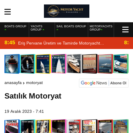
BOATS GROUP
YACHTS
SAIL BOATS GROUP
MOTORYACHTS
GROUP
GROUP
8:45
8:2
Eriş Pervane Üretim ve Tamirde Motoryacht
Magazine’de
anasayfa
motoryat
Satılık Motoryat
19 Aralık 2023 - 7:41